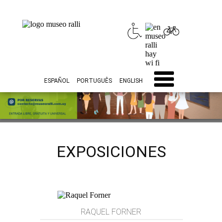
ESPAÑOL
PORTUGUÊS
ENGLISH
INICIO
HISTORIA
ACTIVIDADES
EXPOSICIONES
HORARIOS
CONTACTO
EXPOSICIONES
RAQUEL FORNER